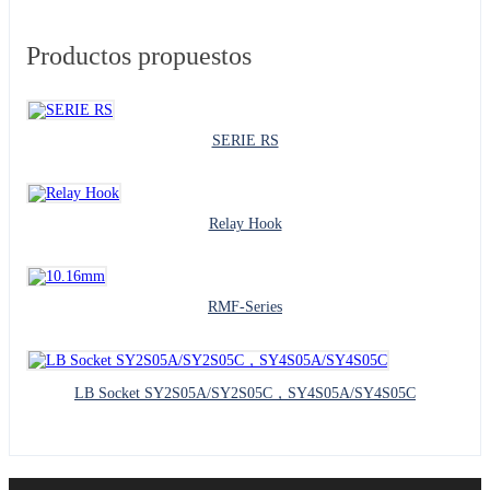
Productos propuestos
SERIE RS
Relay Hook
RMF-Series
LB Socket SY2S05A/SY2S05C，SY4S05A/SY4S05C