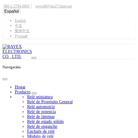
|
886-2-2794-0603
rayex88@ms27.hinet.net
Español
English
中文
繁体中文
Pусский
Navegación
Hogar
Producto
Relé miniatura
Relé de Propósito General
Relé automotriz
Relé de potencia
Relé de láminas
Relé de estado sólido
Relé de enganche
Enchufe de relé
Módulo de relé