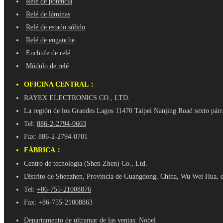
Relé de potencia
Relé de láminas
Relé de estado sólido
Relé de enganche
Enchufe de relé
Módulo de relé
OFICINA CENTRAL：
RAYEX ELECTRONICS CO., LTD.
La región de los Grandes Lagos 11470 Taipei Nanjing Road sexto párr
Tel:
886-2-2794-0603
Fax: 886-2-2794-0701
FÁBRICA：
Centro de tecnología (Shen Zhen) Co., Ltd.
Distrito de Shenzhen, Provincia de Guangdong, China, Wu Wei Hua, de 
Tel:
+86-755-21008876
Fax: +86-755-21008863
Departamento de ultramar de las ventas: Nobel