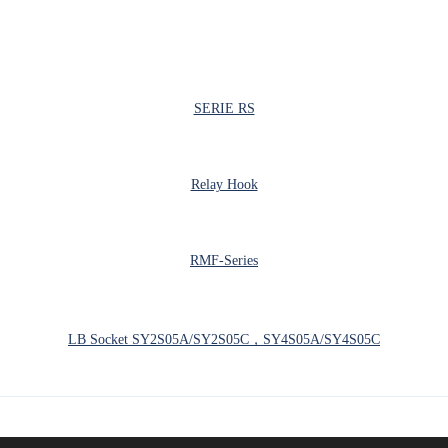
SERIE RS
Relay Hook
RMF-Series
LB Socket SY2S05A/SY2S05C，SY4S05A/SY4S05C