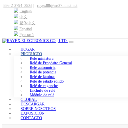
886-2-2794-0603
|
rayex88@ms27.hinet.net
English
中文
繁体中文
Español
Pусский
HOGAR
PRODUCTO
Relé miniatura
Relé de Propósito General
Relé automotriz
Relé de potencia
Relé de láminas
Relé de estado sólido
Relé de enganche
Enchufe de relé
Módulo de relé
GLOBAL
DESCARGAR
SOBRE NOSOTROS
EXPOSICIÓN
CONTACTO